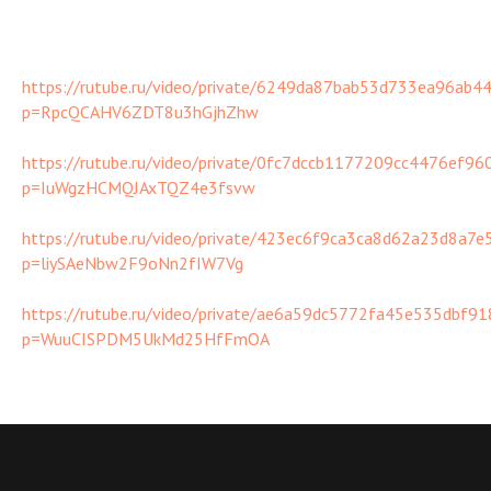
https://rutube.ru/video/private/6249da87bab53d733ea96ab4
p=RpcQCAHV6ZDT8u3hGjhZhw
https://rutube.ru/video/private/0fc7dccb1177209cc4476ef96
p=IuWgzHCMQJAxTQZ4e3fsvw
https://rutube.ru/video/private/423ec6f9ca3ca8d62a23d8a7e
p=liySAeNbw2F9oNn2fIW7Vg
https://rutube.ru/video/private/ae6a59dc5772fa45e535dbf9
p=WuuCISPDM5UkMd25HfFmOA